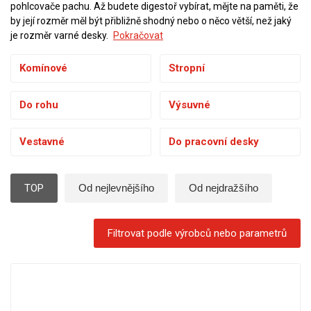
pohlcovače pachu. Až budete digestoř vybírat, mějte na paměti, že
by její rozměr měl být přibližně shodný nebo o něco větší, než jaký
je rozměr varné desky.
Pokračovat
Komínové
Stropní
Do rohu
Výsuvné
Vestavné
Do pracovní desky
TOP
Od nejlevnějšího
Od nejdražšího
Filtrovat podle výrobců nebo parametrů