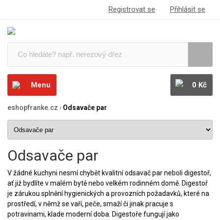
Registrovat se
Přihlásit se
Menu
0 Kč
eshopfranke.cz
›
Odsavače par
Odsavače par
V žádné kuchyni nesmí chybět kvalitní odsavač par neboli digestoř,
ať již bydlíte v malém bytě nebo velkém rodinném domě. Digestoř
je zárukou splnění hygienických a provozních požadavků, které na
prostředí, v němž se vaří, peče, smaží či jinak pracuje s
potravinami, klade moderní doba. Digestoře fungují jako