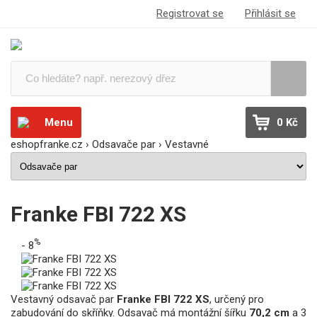
Registrovat se
Přihlásit se
Menu
0 Kč
eshopfranke.cz
›
Odsavače par
›
Vestavné
Franke FBI 722 XS
%
- 8
Vestavný odsavač par
Franke FBI 722 XS
, určený pro
zabudování do skříňky. Odsavač má montážní šířku
70,2 cm
a 3