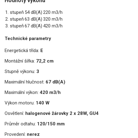
Hodnoty výkonu
1. stupeň
54 dB(A)
220 m3/h
2. stupeň
63 dB(A)
320 m3/h
3. stupeň
67 dB(A)
420 m3/h
Technické parametry
Energetická třída:
E
Montážní šířka:
72,2 cm
Stupně výkonu:
3
Maximální hlučnost:
67 dB(A)
Maximální výkon:
420 m3/h
Výkon motoru:
140 W
Osvětlení:
halogenové žárovky 2 x 28W, GU4
Průměr odtahu:
120/150 mm
Provedení:
nerez