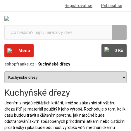
Registrovat se
Přihlásit se
Menu
0 Kč
eshopfranke.cz
›
Kuchyňské dřezy
Kuchyňské dřezy
Jedním z nejdůležitějších kritérií, jimiž se zákazníci při výběru
dřezu řídí, je materiál použitý k jeho výrobě. Rozhoduje o tom, kolik
času budou trávit s čištěním povrchu, jak náročné bude
odstraňování skvrn způsobených přírodními látkami nebo čisticími
prostředky i jaká bude odolnost výrobku vůči mechanickému