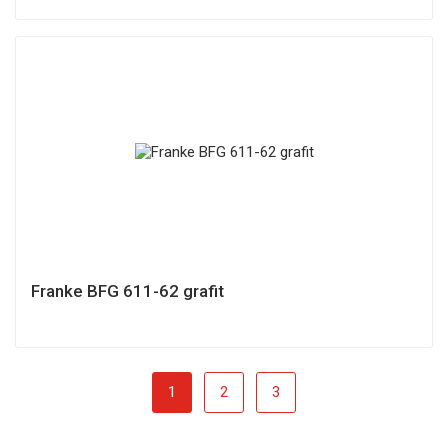
Franke BFG 611-62 grafit
1
2
3