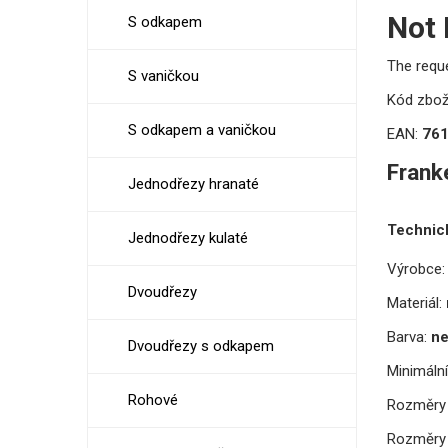
Not
S odkapem
The requ
S vaničkou
Kód zbož
S odkapem a vaničkou
EAN:
76
Frank
Jednodřezy hranaté
Technic
Jednodřezy kulaté
Výrobce:
Dvoudřezy
Materiál:
Barva:
ne
Dvoudřezy s odkapem
Minimální
Rohové
Rozměry 
Rozměry 