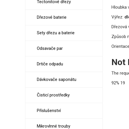
Tectonitové dřezy
Hloubka v
Výřez:
dl
Dřezové baterie
Dřezová v
Sety dřezu a baterie
Způsob 
Orientace
Odsavače par
Not
Drtiče odpadu
The requ
Dávkovače saponátu
92%
19
Čisticí prostředky
Příslušenství
Mikrovlnné trouby