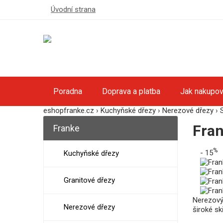
Úvodní strana
Poradna
Doprava a platba
Jak nakupov
eshopfranke.cz
›
Kuchyňské dřezy
›
Nerezové dřezy
›
Fra
Franke
%
- 15
Kuchyňské dřezy
Granitové dřezy
Nerezový
Nerezové dřezy
široké skř