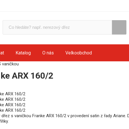
at
Katalog
O nás
Velkoobchod
S vaničkou
nke ARX 160/2
 dřez s vaničkou Franke ARX 160/2 v provedení satin z řady Ariane.
íňky.