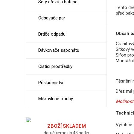
Sety dřezu a baterie
Tento dře
před bak
Odsavače par
Obsah ba
Drtiče odpadu
Granitov
Sítkový v
Dávkovače saponátu
Sifon pr
Montážní 
Čisticí prostředky
Těsnění n
Příslušenství
Dřez má 
Mikrovlnné trouby
Možnost 
Technic
Výrobce:
ZBOŽÍ SKLADEM
doručujeme do 48 hodin