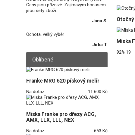
Ceny jsou příznivé. Zajímavým bonusem
jsou sety zboží.
Otočný 
Jana S.
Ochota, velký výběr
Miska F
Jirka T.
92%
19
Oblíbené
Franke MRG 620 pískový melír
Na dotaz
11 600 Kč
Miska Franke pro dřezy ACG,
AMX, LLX, LLL, NEX
Na dotaz
653 Kč