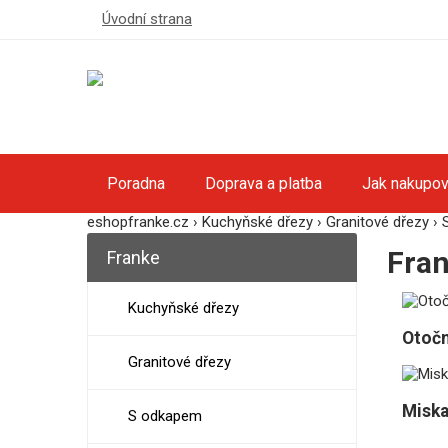
Úvodní strana
Poradna
Doprava a platba
Jak nakupov
eshopfranke.cz
›
Kuchyňské dřezy
›
Granitové dřezy
›
Fran
Franke
Kuchyňské dřezy
Otočn
Granitové dřezy
Miska
S odkapem