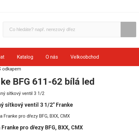
at
Katalog
O nás
Velkoobchod
S odkapem
ke BFG 611-62 bílá led
ý sítkový ventil 3 1/2" Franke
 Franke pro dřezy BFG, BXX, CMX