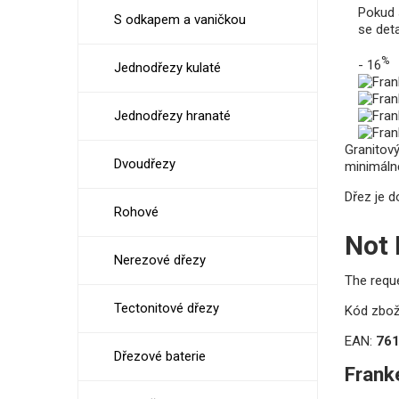
Pokud 
S odkapem a vaničkou
se det
%
- 16
Jednodřezy kulaté
Jednodřezy hranaté
Granitov
Dvoudřezy
minimálně
Dřez je d
Rohové
Not
Nerezové dřezy
The requ
Tectonitové dřezy
Kód zbož
EAN:
76
Dřezové baterie
Frank