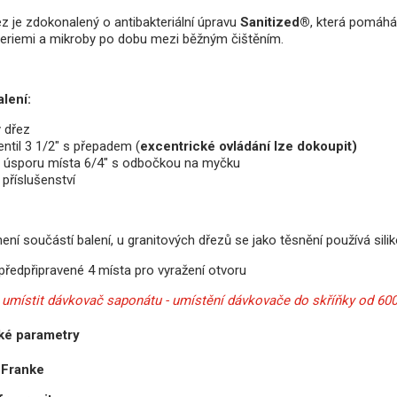
z je zdokonalený o antibakteriální úpravu
Sanitized®
, která pomáhá 
teriemi a mikroby po dobu mezi běžným čištěním.
lení:
ý dřez
entil 3 1/2" s přepadem (
excentrické ovládání lze dokoupit)
o úsporu místa 6/4" s odbočkou na myčku
příslušenství
ení součástí balení, u granitových dřezů se jako těsnění používá sili
předpřipravené 4 místa pro vyražení otvoru
umístit dávkovač saponátu - umístění dávkovače do skříňky od 6
ké parametry
Franke