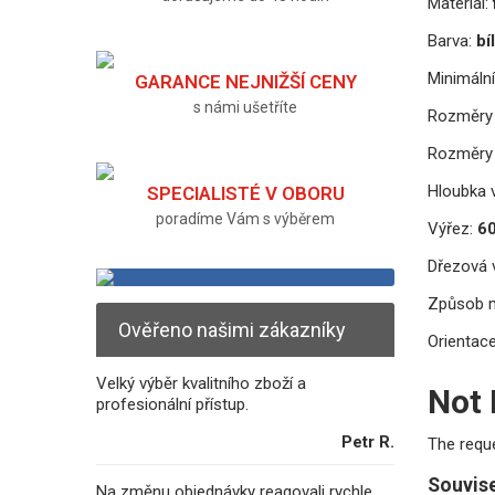
Materiál:
Barva:
bí
Minimální
GARANCE NEJNIŽŠÍ CENY
s námi ušetříte
Rozměry 
Rozměry 
Hloubka v
SPECIALISTÉ V OBORU
poradíme Vám s výběrem
Výřez:
60
Dřezová v
Způsob 
Ověřeno našimi zákazníky
Orientace
Velký výběr kvalitního zboží a
Not
profesionální přístup.
Petr R.
The requ
Souvise
Na změnu objednávky reagovali rychle.