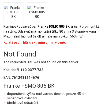
Komínový odsavač par
Franke FSMO 805 BK
, určený pro montáž
na stěnu. Odsavač má montážní šířku
80 cm
a 3 stupně výkonu.
Maximální hlučnost 69 dB a maximální výkon 560 m3/h.
Kulatý pach. filtr s aktivním uhlím v ceně.
Not Found
The requested URL was not found on this server.
Kód zboží:
110.0377.732
EAN:
7612981614676
Franke FSMO 805 BK
doporučená výška nad varnou deskou pouze 45 cm
senzorové ovládání
šterbinové odsávání