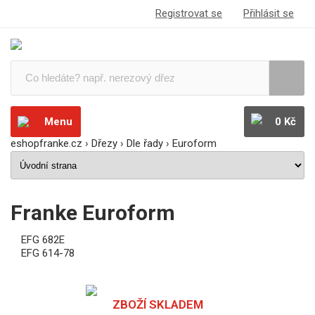
Registrovat se
Přihlásit se
Menu
0 Kč
eshopfranke.cz
›
Dřezy
›
Dle řady
›
Euroform
Franke Euroform
EFG 682E
EFG 614-78
ZBOŽÍ SKLADEM