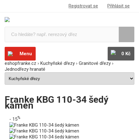
Registrovat se
Přihlásit se
Menu
0 Kč
eshopfranke.cz
›
Kuchyňské dřezy
›
Granitové dřezy
›
Jednodřezy hranaté
Franke KBG 110-34 šedý
kámen
%
- 15