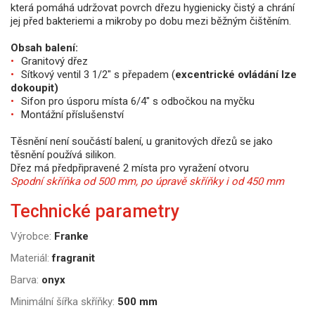
která pomáhá udržovat povrch dřezu hygienicky čistý a chrání
jej před bakteriemi a mikroby po dobu mezi běžným čištěním.
Obsah balení:
Granitový dřez
Sítkový ventil 3 1/2" s přepadem (
excentrické ovládání lze
dokoupit)
Sifon pro úsporu místa 6/4" s odbočkou na myčku
Montážní příslušenství
Těsnění není součástí balení, u granitových dřezů se jako
těsnění používá silikon.
Dřez má předpřipravené 2 místa pro vyražení otvoru
Spodní skříňka od 500 mm, po úpravě skříňky i od 450 mm
Technické parametry
Výrobce:
Franke
Materiál:
fragranit
Barva:
onyx
Minimální šířka skříňky:
500 mm