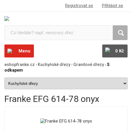
Registrovat se
Přihlásit se
Menu
0 Kč
eshopfranke.cz
›
Kuchyňské dřezy
›
Granitové dřezy
›
S
odkapem
Franke EFG 614-78 onyx