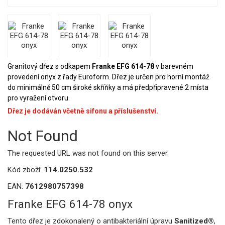
Granitový dřez s odkapem
Franke EFG 614-78
v barevném
provedení onyx z řady Euroform. Dřez je určen pro horní montáž
do minimálně 50 cm široké skříňky a má předpřipravené 2 místa
pro vyražení otvoru.
Dřez je dodáván včetně sifonu a příslušenství.
Not Found
The requested URL was not found on this server.
Kód zboží:
114.0250.532
EAN:
7612980757398
Franke EFG 614-78 onyx
Tento dřez je zdokonalený o antibakteriální úpravu
Sanitized®
,