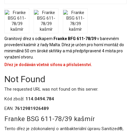
Granitový dřez s odkapem
Franke BFG 611-78/39
v barevném
provedení kašmír z řady Malta. Dřez je určen pro horní montáž do
minimálně 50 cm široké skříňky a má předpřipravené 4 místa pro
vyražení otvoru.
Dřez je dodáván včetně sifonu a příslušenství.
Not Found
The requested URL was not found on this server.
Kód zboží:
114.0494.784
EAN:
7612981926489
Franke BSG 611-78/39 kašmír
Tento dřez je zdokonalený o antibakteriální úpravu Sanitized®,