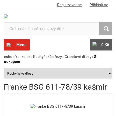
Registrovat se
Přihlásit se
Menu
0 Kč
eshopfranke.cz
›
Kuchyňské dřezy
›
Granitové dřezy
›
S
odkapem
Franke BSG 611-78/39 kašmír