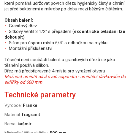
která pomáhá udržovat povrch dřezu hygienicky čistý a chrání
jej před bakteriemi a mikroby po dobu mezi běžným čištěním.
Obsah balení:
Granitový dřez
Sítkový ventil 3 1/2" s přepadem (
excentrické ovládání lze
dokoupit)
Sifon pro úsporu místa 6/4" s odbočkou na myčku
Montážní příslušenství
Těsnění není součástí balení, u granitových dřezů se jako
těsnění používá silikon.
Dřez má předpřipravené 4 místa pro vyražení otvoru
Možnost umístit dávkovač saponátu - umístění dávkovače do
skříňky od 600 mm
Technické parametry
Výrobce:
Franke
Materiál:
fragranit
Barva:
kašmír