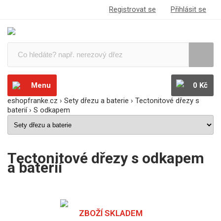
Registrovat se
Přihlásit se
Menu
0 Kč
eshopfranke.cz
›
Sety dřezu a baterie
›
Tectonitové dřezy s
baterií
›
S odkapem
Tectonitové dřezy s odkapem
a baterií
ZBOŽÍ SKLADEM