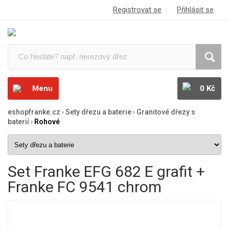
Registrovat se
Přihlásit se
Menu
0 Kč
eshopfranke.cz
›
Sety dřezu a baterie
›
Granitové dřezy s
baterií
›
Rohové
Set Franke EFG 682 E grafit +
Franke FC 9541 chrom