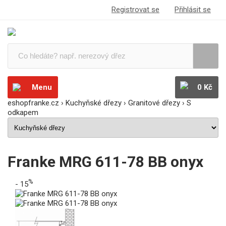
Registrovat se
Přihlásit se
Menu
0 Kč
eshopfranke.cz
›
Kuchyňské dřezy
›
Granitové dřezy
›
S
odkapem
Franke MRG 611-78 BB onyx
%
- 15