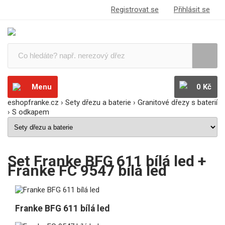
Registrovat se
Přihlásit se
Menu
0 Kč
eshopfranke.cz
›
Sety dřezu a baterie
›
Granitové dřezy s baterií
›
S odkapem
Set Franke BFG 611 bílá led +
Franke FC 9547 bílá led
Franke BFG 611 bílá led