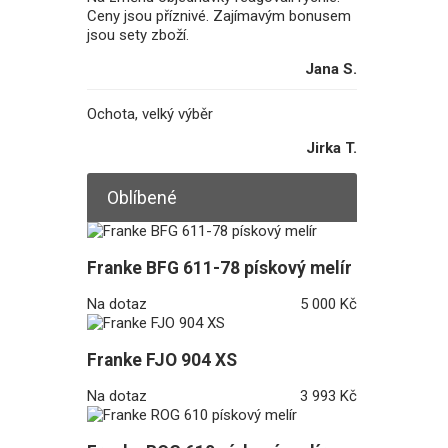
Ceny jsou příznivé. Zajímavým bonusem
jsou sety zboží.
Jana S.
Ochota, velký výběr
Jirka T.
Oblíbené
Franke BFG 611-78 pískový melír
Na dotaz
5 000 Kč
Franke FJO 904 XS
Na dotaz
3 993 Kč