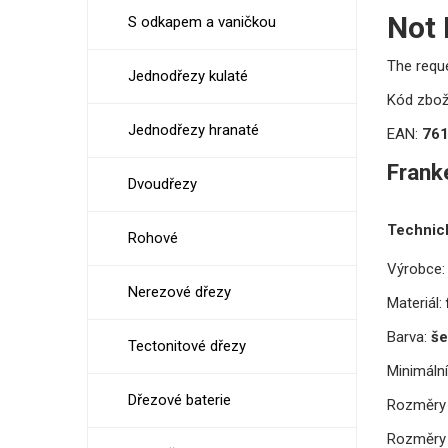
Not
S odkapem a vaničkou
The requ
Jednodřezy kulaté
Kód zbož
Jednodřezy hranaté
EAN:
76
Frank
Dvoudřezy
Technic
Rohové
Výrobce:
Nerezové dřezy
Materiál:
Barva:
še
Tectonitové dřezy
Minimální
Dřezové baterie
Rozměry 
Rozměry 