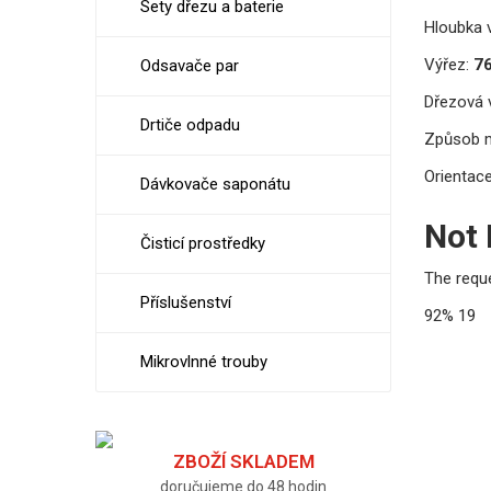
Sety dřezu a baterie
Hloubka v
Výřez:
76
Odsavače par
Dřezová v
Drtiče odpadu
Způsob 
Orientace
Dávkovače saponátu
Not
Čisticí prostředky
The requ
Příslušenství
92%
19
Mikrovlnné trouby
ZBOŽÍ SKLADEM
doručujeme do 48 hodin