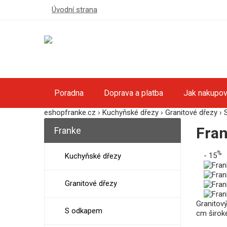
Úvodní strana
Poradna
Doprava a platba
Jak nakupov
eshopfranke.cz
›
Kuchyňské dřezy
›
Granitové dřezy
›
Fra
Franke
%
- 15
Kuchyňské dřezy
Granitové dřezy
Granitov
S odkapem
cm široké