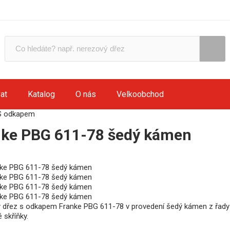
at
Katalog
O nás
Velkoobchod
S odkapem
nke PBG 611-78 šedý kámen
ý dřez s odkapem Franke PBG 611-78 v provedení šedý kámen z řady 
 skříňky.