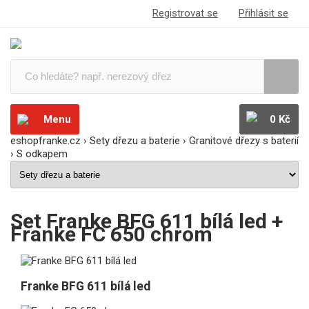
Registrovat se
Přihlásit se
Menu
0 Kč
eshopfranke.cz
›
Sety dřezu a baterie
›
Granitové dřezy s baterií
›
S odkapem
Set Franke BFG 611 bílá led +
Franke FC 650 chrom
Franke BFG 611 bílá led