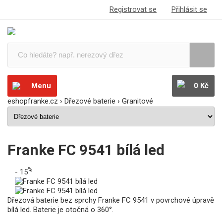
Registrovat se
Přihlásit se
Menu
0 Kč
eshopfranke.cz
›
Dřezové baterie
›
Granitové
Franke FC 9541 bílá led
%
- 15
Dřezová baterie bez sprchy Franke FC 9541 v povrchové úpravě
bílá led. Baterie je otočná o 360°.