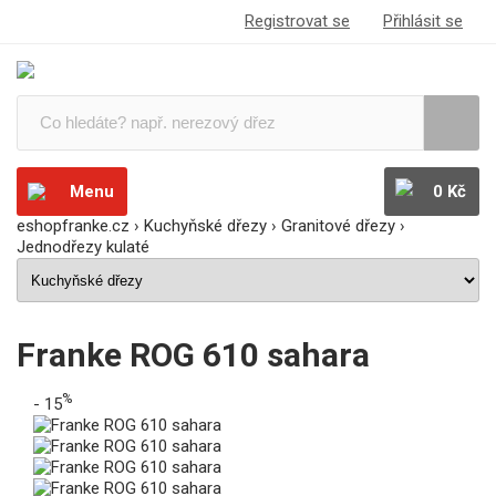
Registrovat se
Přihlásit se
Menu
0 Kč
eshopfranke.cz
›
Kuchyňské dřezy
›
Granitové dřezy
›
Jednodřezy kulaté
Franke ROG 610 sahara
%
- 15