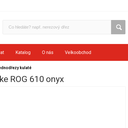
at
Katalog
O nás
Velkoobchod
ednodřezy kulaté
ke ROG 610 onyx