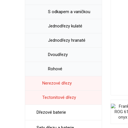
S odkapem a vaničkou
Jednodřezy kulaté
Jednodřezy hranaté
Dvoudřezy
Rohové
Nerezové dřezy
Tectonitové dřezy
Dřezové baterie
Sety dřezu a baterie