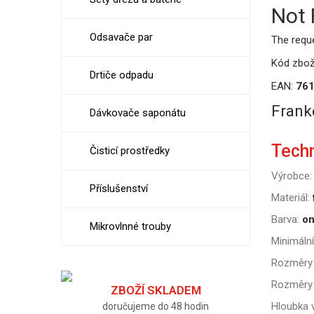
Not
Odsavače par
The requ
Kód zbož
Drtiče odpadu
EAN:
76
Frank
Dávkovače saponátu
Tech
Čisticí prostředky
Výrobce:
Příslušenství
Materiál:
Barva:
on
Mikrovlnné trouby
Minimální
Rozměry 
Rozměry 
ZBOŽÍ SKLADEM
Hloubka v
doručujeme do 48 hodin