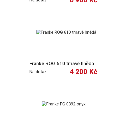
6 900 Kč
Na dotaz
Franke ROG 610 tmavě hnědá
4 200 Kč
Na dotaz