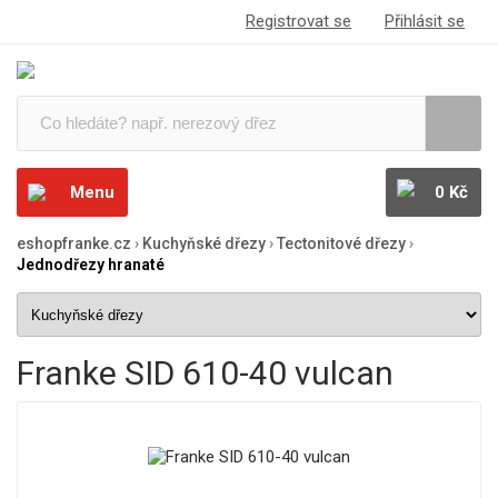
Registrovat se
Přihlásit se
Menu
0 Kč
eshopfranke.cz
›
Kuchyňské dřezy
›
Tectonitové dřezy
›
Jednodřezy hranaté
Franke SID 610-40 vulcan