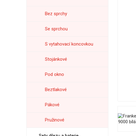
Bez sprchy
Se sprchou
S vytahovací koncovkou
Stojánkové
Pod okno
Beztlakové
Pákové
Pružinové
Sety dřezu a baterie