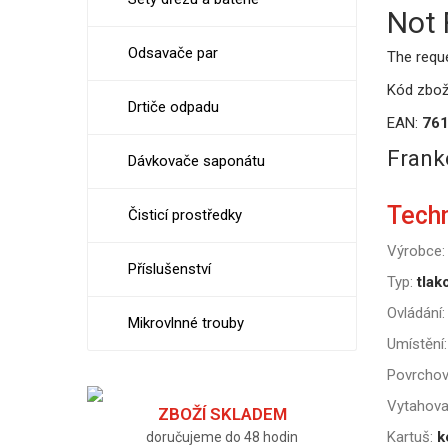
Not
Odsavače par
The requ
Kód zbož
Drtiče odpadu
EAN:
76
Frank
Dávkovače saponátu
Tech
Čisticí prostředky
Výrobce:
Příslušenství
Typ:
tlak
Ovládání:
Mikrovlnné trouby
Umístění:
Povrchov
Vytahova
ZBOŽÍ SKLADEM
Kartuš:
k
doručujeme do 48 hodin