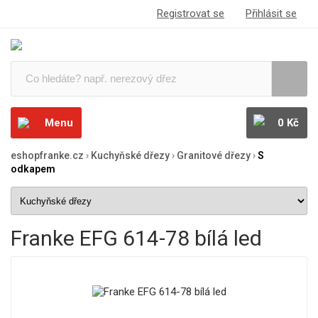
Registrovat se
Přihlásit se
Menu
0 Kč
eshopfranke.cz
›
Kuchyňské dřezy
›
Granitové dřezy
›
S
odkapem
Franke EFG 614-78 bílá led