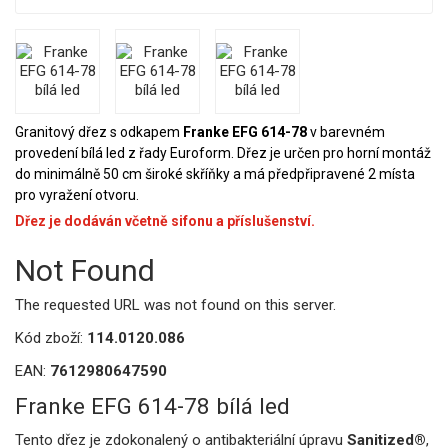
Granitový dřez s odkapem
Franke EFG 614-78
v barevném
provedení bílá led z řady Euroform. Dřez je určen pro horní montáž
do minimálně 50 cm široké skříňky a má předpřipravené 2 místa
pro vyražení otvoru.
Dřez je dodáván včetně sifonu a příslušenství.
Not Found
The requested URL was not found on this server.
Kód zboží:
114.0120.086
EAN:
7612980647590
Franke EFG 614-78 bílá led
Tento dřez je zdokonalený o antibakteriální úpravu
Sanitized®
,