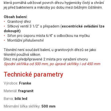
která pomáhá udržovat povrch dřezu hygienicky čistý a chrání
jej před bakteriemi a mikroby po dobu mezi běžným čištěním.
Obsah balení:
Granitový dřez
Sítkový ventil 3 1/2" s přepadem (
excentrické ovládání lze
dokoupit)
Sifon pro úsporu místa 6/4" s odbočkou na myčku
Montážní příslušenství
Těsnění není součástí balení, u granitových dřezů se jako
těsnění používá silikon.
Dřez má předpřipravené 2 místa pro vyražení otvoru
Spodní skříňka od 500 mm, po úpravě skříňky i od 450 mm
Technické parametry
Výrobce:
Franke
Materiál:
fragranit
Barva:
bílá led
Minimální šířka skříňky:
500 mm