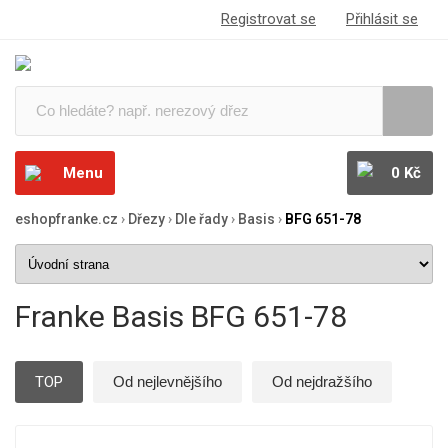
Registrovat se
Přihlásit se
Menu
0 Kč
eshopfranke.cz
›
Dřezy
›
Dle řady
›
Basis
›
BFG 651-78
Franke Basis BFG 651-78
TOP
Od nejlevnějšího
Od nejdražšího