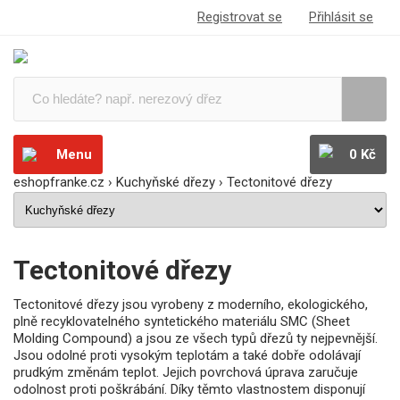
Registrovat se
Přihlásit se
Menu
0 Kč
eshopfranke.cz
›
Kuchyňské dřezy
›
Tectonitové dřezy
Tectonitové dřezy
Tectonitové dřezy jsou vyrobeny z moderního, ekologického,
plně recyklovatelného syntetického materiálu SMC (Sheet
Molding Compound) a jsou ze všech typů dřezů ty nejpevnější.
Jsou odolné proti vysokým teplotám a také dobře odolávají
prudkým změnám teplot. Jejich povrchová úprava zaručuje
odolnost proti poškrábání. Díky těmto vlastnostem disponují