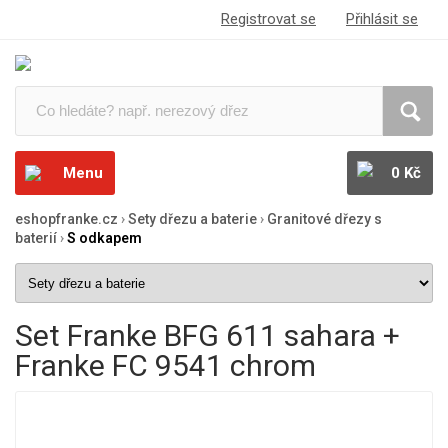
Registrovat se
Přihlásit se
Menu
0 Kč
eshopfranke.cz
›
Sety dřezu a baterie
›
Granitové dřezy s
baterií
›
S odkapem
Set Franke BFG 611 sahara +
Franke FC 9541 chrom