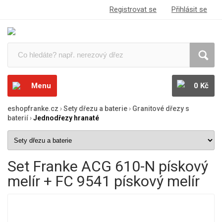
Registrovat se
Přihlásit se
Menu
0 Kč
eshopfranke.cz
›
Sety dřezu a baterie
›
Granitové dřezy s
baterií
›
Jednodřezy hranaté
Set Franke ACG 610-N pískový
melír + FC 9541 pískový melír