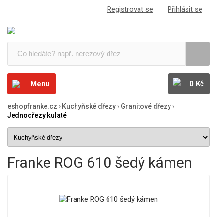
Registrovat se
Přihlásit se
Menu
0 Kč
eshopfranke.cz
›
Kuchyňské dřezy
›
Granitové dřezy
›
Jednodřezy kulaté
Franke ROG 610 šedý kámen