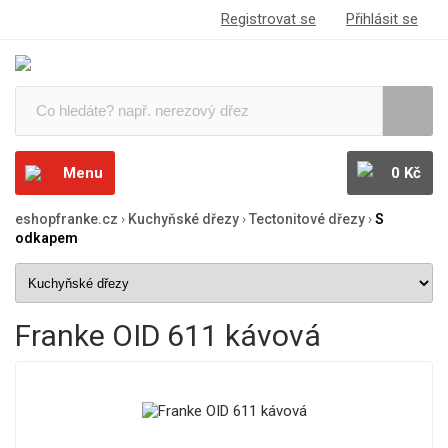
Registrovat se
Přihlásit se
Menu
0 Kč
eshopfranke.cz
›
Kuchyňské dřezy
›
Tectonitové dřezy
›
S
odkapem
Franke OID 611 kávová