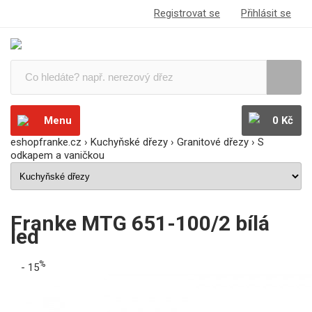
Registrovat se
Přihlásit se
Menu
0 Kč
eshopfranke.cz
›
Kuchyňské dřezy
›
Granitové dřezy
›
S
odkapem a vaničkou
Franke MTG 651-100/2 bílá
led
%
- 15