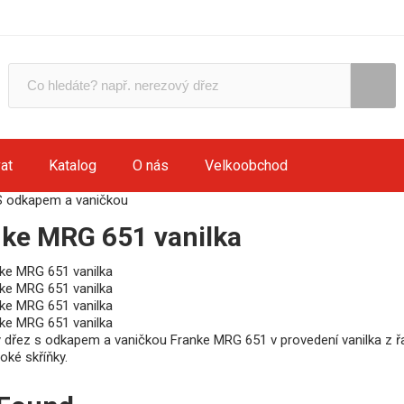
at
Katalog
O nás
Velkoobchod
S odkapem a vaničkou
ke MRG 651 vanilka
ý dřez s odkapem a vaničkou Franke MRG 651 v provedení vanilka z ř
oké skříňky.