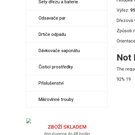
Sety dřezu a baterie
Výřez:
9
Odsavače par
Dřezová v
Způsob 
Drtiče odpadu
Orientace
Dávkovače saponátu
Not
Čisticí prostředky
The requ
92%
19
Příslušenství
Mikrovlnné trouby
ZBOŽÍ SKLADEM
doručujeme do 48 hodin