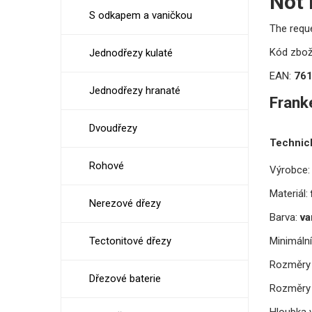
Not
S odkapem a vaničkou
The requ
Kód zbož
Jednodřezy kulaté
EAN:
76
Jednodřezy hranaté
Frank
Dvoudřezy
Technic
Rohové
Výrobce:
Materiál:
Nerezové dřezy
Barva:
va
Minimální
Tectonitové dřezy
Rozměry 
Dřezové baterie
Rozměry 
Hloubka v