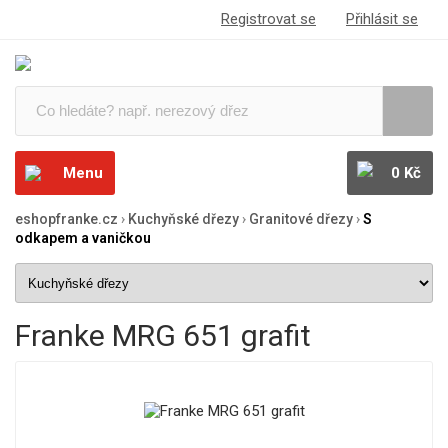
Registrovat se
Přihlásit se
Menu
0 Kč
eshopfranke.cz
›
Kuchyňské dřezy
›
Granitové dřezy
›
S
odkapem a vaničkou
Franke MRG 651 grafit