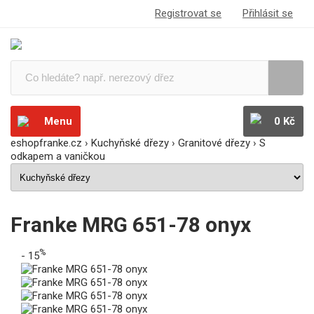
Registrovat se
Přihlásit se
Menu
0 Kč
eshopfranke.cz
›
Kuchyňské dřezy
›
Granitové dřezy
›
S
odkapem a vaničkou
Franke MRG 651-78 onyx
%
- 15