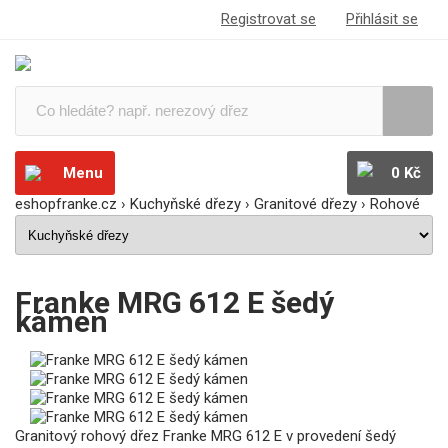
Registrovat se
Přihlásit se
Menu
0 Kč
eshopfranke.cz
›
Kuchyňské dřezy
›
Granitové dřezy
›
Rohové
Franke MRG 612 E šedý
kámen
Granitový rohový dřez Franke MRG 612 E v provedení šedý