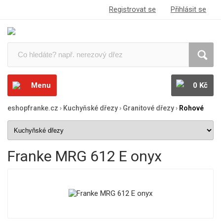
Registrovat se
Přihlásit se
Menu
0 Kč
eshopfranke.cz
›
Kuchyňské dřezy
›
Granitové dřezy
›
Rohové
Franke MRG 612 E onyx