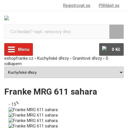
Registrovat se
Přihlásit se
Menu
0 Kč
eshopfranke.cz
›
Kuchyňské dřezy
›
Granitové dřezy
›
S
odkapem
Franke MRG 611 sahara
%
- 15