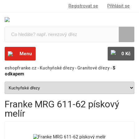
Registrovat se
Přihlásit se
Menu
0 Kč
eshopfranke.cz
›
Kuchyňské dřezy
›
Granitové dřezy
›
S
odkapem
Franke MRG 611-62 pískový
melír