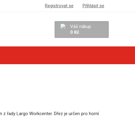
Registrovat se
Přihlásit se
Váš nákup
0 Kč
 z řady Largo Workcenter. Dřez je určen pro horní