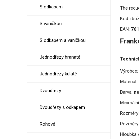
S odkapem
The requ
Kód zbož
S vaničkou
EAN:
76
Frank
S odkapem a vaničkou
Jednodřezy hranaté
Technic
Výrobce:
Jednodřezy kulaté
Materiál:
Dvoudřezy
Barva:
ne
Minimální
Dvoudřezy s odkapem
Rozměry 
Rozměry 
Rohové
Hloubka v