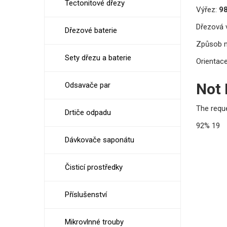
Tectonitové dřezy
Výřez:
98
Dřezová v
Dřezové baterie
Způsob 
Sety dřezu a baterie
Orientace
Not
Odsavače par
The requ
Drtiče odpadu
92%
19
Dávkovače saponátu
Čisticí prostředky
Příslušenství
Mikrovlnné trouby