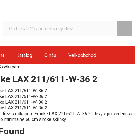
at
Katalog
O nás
Velkoobchod
S odkapem
nke LAX 211/611-W-36 2
 dřez s odkapem Franke LAX 211/611-W-36 2 - levý v provedení satin
o minimálně 60 cm široké skříňky.
 Found