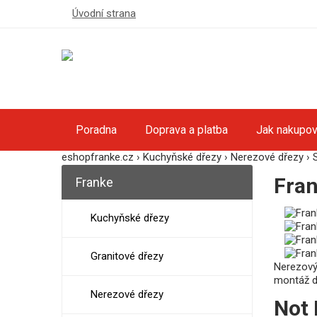
Úvodní strana
Poradna
Doprava a platba
Jak nakupov
eshopfranke.cz
›
Kuchyňské dřezy
›
Nerezové dřezy
›
Fra
Franke
Kuchyňské dřezy
Granitové dřezy
Nerezový
montáž d
Nerezové dřezy
Not