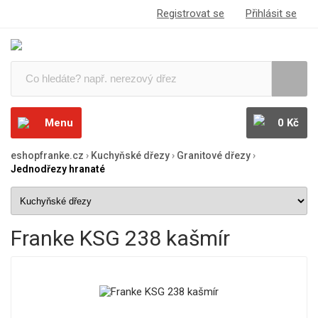
Registrovat se
Přihlásit se
Menu
0 Kč
eshopfranke.cz
›
Kuchyňské dřezy
›
Granitové dřezy
›
Jednodřezy hranaté
Franke KSG 238 kašmír