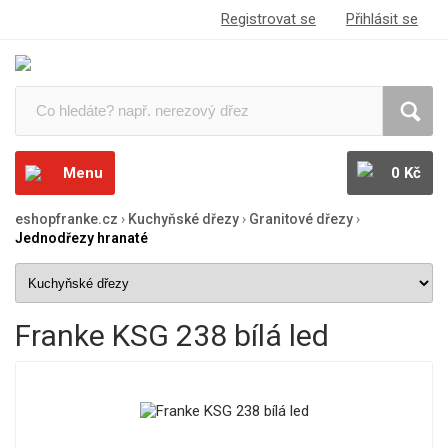
Registrovat se
Přihlásit se
Menu
0 Kč
eshopfranke.cz
›
Kuchyňské dřezy
›
Granitové dřezy
›
Jednodřezy hranaté
Franke KSG 238 bílá led