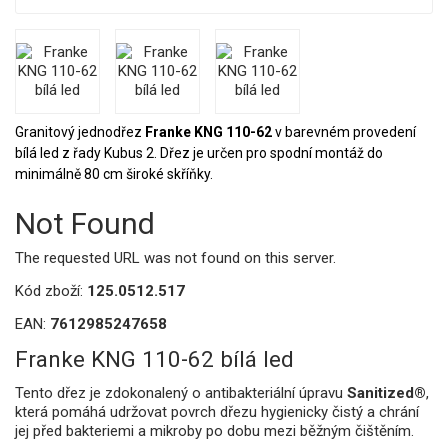
Granitový jednodřez
Franke KNG 110-62
v barevném provedení
bílá led z řady Kubus 2. Dřez je určen pro spodní montáž do
minimálně 80 cm široké skříňky.
Not Found
The requested URL was not found on this server.
Kód zboží:
125.0512.517
EAN:
7612985247658
Franke KNG 110-62 bílá led
Tento dřez je zdokonalený o antibakteriální úpravu
Sanitized®
,
která pomáhá udržovat povrch dřezu hygienicky čistý a chrání
jej před bakteriemi a mikroby po dobu mezi běžným čištěním.