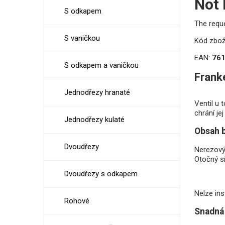
Not
S odkapem
The requ
S vaničkou
Kód zbož
EAN:
76
S odkapem a vaničkou
Frank
Jednodřezy hranaté
Ventil u 
chrání je
Jednodřezy kulaté
Obsah b
Dvoudřezy
Nerezový
Otočný s
Dvoudřezy s odkapem
Nelze ins
Rohové
Snadná