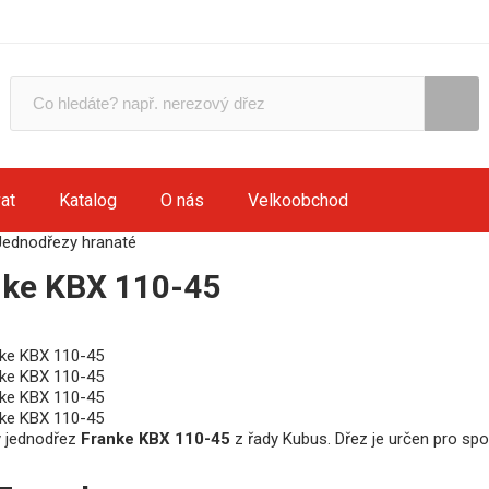
at
Katalog
O nás
Velkoobchod
Jednodřezy hranaté
nke KBX 110-45
 jednodřez
Franke KBX 110-45
z řady Kubus. Dřez je určen pro sp