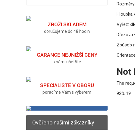
Rozměry 
Hloubka v
ZBOŽÍ SKLADEM
Výřez:
dl
doručujeme do 48 hodin
Dřezová v
Způsob 
GARANCE NEJNIŽŠÍ CENY
Orientace
s námi ušetříte
Not
The requ
SPECIALISTÉ V OBORU
poradíme Vám s výběrem
92%
19
Ověřeno našimi zákazníky