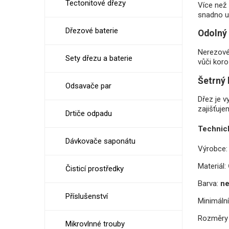
Tectonitové dřezy
Více než 
snadno ud
Dřezové baterie
Odolný 
Nerezové 
Sety dřezu a baterie
vůči koro
Šetrný 
Odsavače par
Dřez je v
zajišťuje
Drtiče odpadu
Technic
Dávkovače saponátu
Výrobce:
Materiál:
Čisticí prostředky
Barva:
ne
Příslušenství
Minimální
Rozměry 
Mikrovlnné trouby