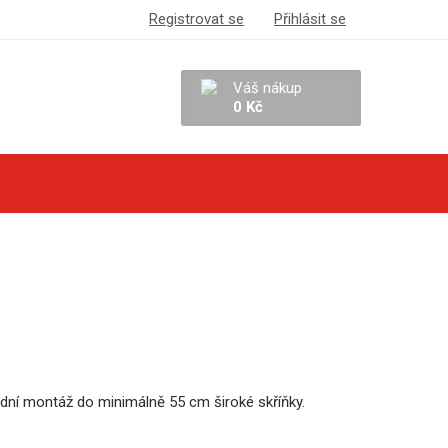
Registrovat se
Přihlásit se
Váš nákup
0 Kč
odní montáž do minimálně 55 cm široké skříňky.