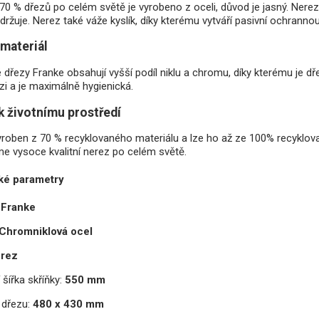
70 % dřezů po celém světě je vyrobeno z oceli, důvod je jasný. Nerez
ržuje. Nerez také váže kyslík, díky kterému vytváří pasivní ochranno
materiál
dřezy Franke obsahují vyšší podíl niklu a chromu, díky kterému je dře
zi a je maximálně hygienická.
k životnímu prostředí
yroben z 70 % recyklovaného materiálu a lze ho až ze 100% recyklovat
me vysoce kvalitní nerez po celém světě.
ké parametry
Franke
Chromniklová ocel
rez
 šířka skříňky:
550 mm
dřezu:
480 x 430 mm