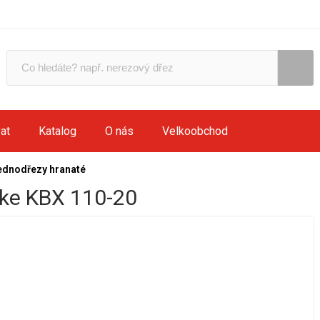
at
Katalog
O nás
Velkoobchod
ednodřezy hranaté
ke KBX 110-20