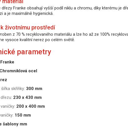
 materiál
dřezy Franke obsahují vyšší podíl niklu a chromu, díky kterému je dře
zi a je maximálně hygienická.
 k životnímu prostředí
yroben z 70 % recyklovaného materiálu a lze ho až ze 100% recyklovat
me vysoce kvalitní nerez po celém světě.
nické parametry
Franke
Chromniklová ocel
rez
 šířka skříňky:
300 mm
dřezu:
230 x 430 mm
vaničky:
200 x 400 mm
aničky:
150 mm
e šablony mm