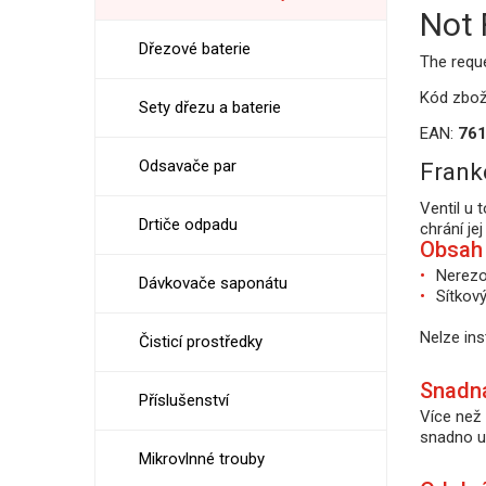
Not
Dřezové baterie
The requ
Kód zbož
Sety dřezu a baterie
EAN:
76
Odsavače par
Frank
Ventil u 
Drtiče odpadu
chrání je
Obsah 
Nerezo
Dávkovače saponátu
Sítkový
Nelze ins
Čisticí prostředky
Snadn
Příslušenství
Více než 
snadno ud
Mikrovlnné trouby