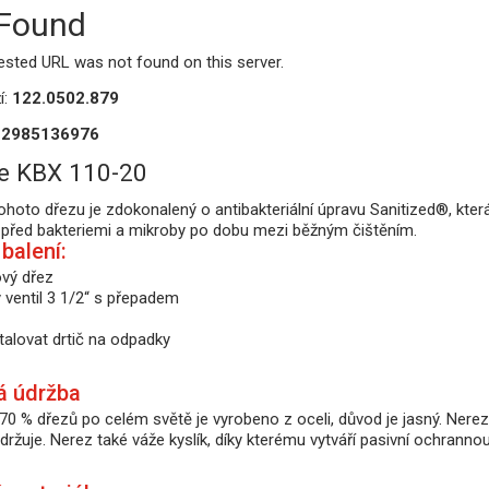
 Found
ested URL was not found on this server.
í:
122.0502.879
12985136976
e KBX 110-20
tohoto dřezu je zdokonalený o antibakteriální úpravu Sanitized®, kte
j před bakteriemi a mikroby po dobu mezi běžným čištěním.
balení:
vý dřez
 ventil 3 1/2“ s přepadem
talovat drtič na odpadky
á údržba
70 % dřezů po celém světě je vyrobeno z oceli, důvod je jasný. Nerez
ržuje. Nerez také váže kyslík, díky kterému vytváří pasivní ochranno