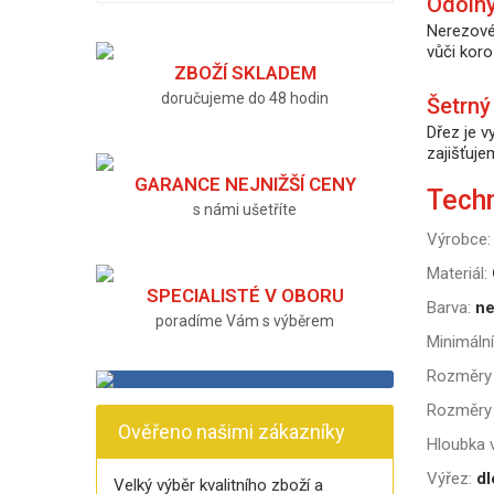
Odolný
Nerezové 
vůči koro
ZBOŽÍ SKLADEM
doručujeme do 48 hodin
Šetrný
Dřez je v
zajišťuje
GARANCE NEJNIŽŠÍ CENY
Tech
s námi ušetříte
Výrobce:
Materiál:
SPECIALISTÉ V OBORU
Barva:
ne
poradíme Vám s výběrem
Minimální
Rozměry 
Rozměry 
Ověřeno našimi zákazníky
Hloubka v
Výřez:
dl
Velký výběr kvalitního zboží a