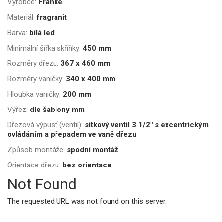
Výrobce:
Franke
Materiál:
fragranit
Barva:
bílá led
Minimální šířka skříňky:
450 mm
Rozměry dřezu:
367 x 460 mm
Rozměry vaničky:
340 x 400 mm
Hloubka vaničky:
200 mm
Výřez:
dle šablony mm
Dřezová výpusť (ventil):
sítkový ventil 3 1/2" s excentrickým
ovládáním a přepadem ve vaně dřezu
Způsob montáže:
spodní montáž
Orientace dřezu:
bez orientace
Not Found
The requested URL was not found on this server.