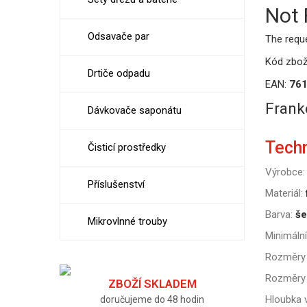
Not
Odsavače par
The requ
Kód zbož
Drtiče odpadu
EAN:
76
Frank
Dávkovače saponátu
Tech
Čisticí prostředky
Výrobce:
Příslušenství
Materiál:
Barva:
še
Mikrovlnné trouby
Minimální
Rozměry 
Rozměry 
ZBOŽÍ SKLADEM
Hloubka v
doručujeme do 48 hodin