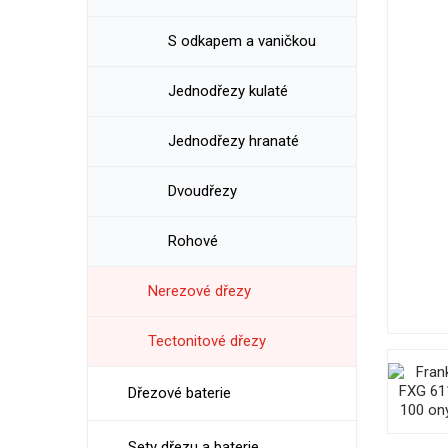
S odkapem a vaničkou
Jednodřezy kulaté
Jednodřezy hranaté
Dvoudřezy
Rohové
Nerezové dřezy
Tectonitové dřezy
Dřezové baterie
Sety dřezu a baterie