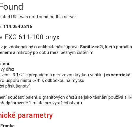
 Found
ested URL was not found on this server.
í:
114.0540.816
e FXG 611-100 onyx
z je zdokonalený o antibakteriální úpravu
Sanitized®
, která pomáhá 
teriemi a mikroby po dobu mezi běžným čištěním.
lení:
ový dřez
 ventil 3 1/2" s přepadem a nerezovou krytkou ventilu
(excentrické 
pro úsporu místa 6/4" s odbočkou na myčku
ní příslušenství
ení součástí balení, u granitových dřezů se jako těsnění používá sili
ředpřipravené 2 místa pro vyražení otvoru.
nické parametry
Franke