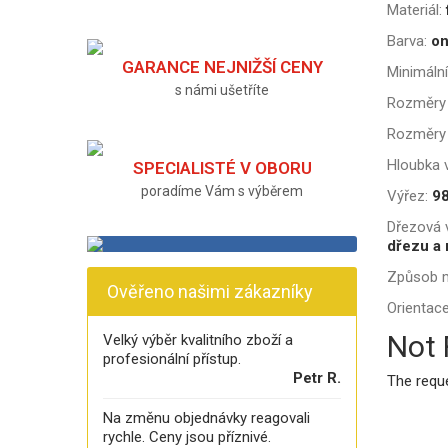
Materiál:
Barva:
on
GARANCE NEJNIŽŠÍ CENY
Minimální
s námi ušetříte
Rozměry 
Rozměry 
Hloubka v
SPECIALISTÉ V OBORU
poradíme Vám s výběrem
Výřez:
98
Dřezová v
dřezu a 
Způsob 
Ověřeno našimi zákazníky
Orientace
Not
Velký výběr kvalitního zboží a
profesionální přístup.
Petr R.
The requ
Na změnu objednávky reagovali
rychle. Ceny jsou příznivé.