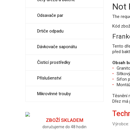
Not
Odsavače par
The requ
Kód zbož
Drtiče odpadu
Frank
Tento dře
Dávkovače saponátu
před bak
Čisticí prostředky
Obsah ba
Granit
Sítkový
Příslušenství
Sifon 
Montáž
Mikrovlnné trouby
Těsnění n
Dřez má p
Tech
ZBOŽÍ SKLADEM
Výrobce:
doručujeme do 48 hodin