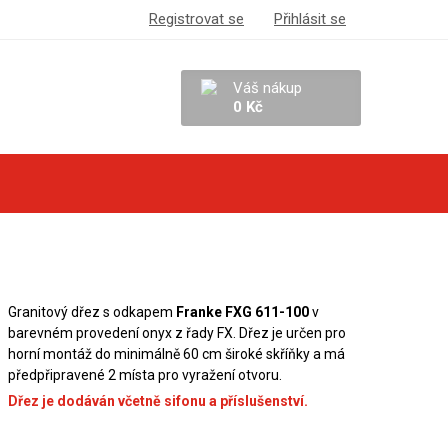
Registrovat se
Přihlásit se
Váš nákup
0 Kč
Granitový dřez s odkapem
Franke FXG 611-100
v
barevném provedení onyx z řady FX. Dřez je určen pro
horní montáž do minimálně 60 cm široké skříňky a má
předpřipravené 2 místa pro vyražení otvoru.
Dřez je dodáván včetně sifonu a příslušenství.