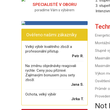
2. stupe
SPECIALISTÉ V OBORU
3. stupe
poradíme Vám s výběrem
Intenzivn
Tech
Ověřeno našimi zákazníky
Energetic
Montážní 
Velký výběr kvalitního zboží a
Stupně v
profesionální přístup.
Petr R.
Maximáln
Na změnu objednávky reagovali
Maximáln
rychle. Ceny jsou příznivé.
Výkon mo
Zajímavým bonusem jsou sety
zboží.
Osvětlení
Jana S.
Průměr o
Ochota, velký výběr
Proveden
Jirka T.
Not