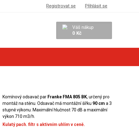
Registrovat se
Přihlásit se
Váš nákup
0 Kč
Komínový odsavač par
Franke FMA 805 BK
, určený pro
montáž na stěnu. Odsavač má montážní šířku
90 cm
a 3
stupně výkonu. Maximální hlučnost 70 dB a maximální
výkon 710 m3/h.
Kulatý pach. filtr s aktivním uhlím v ceně.