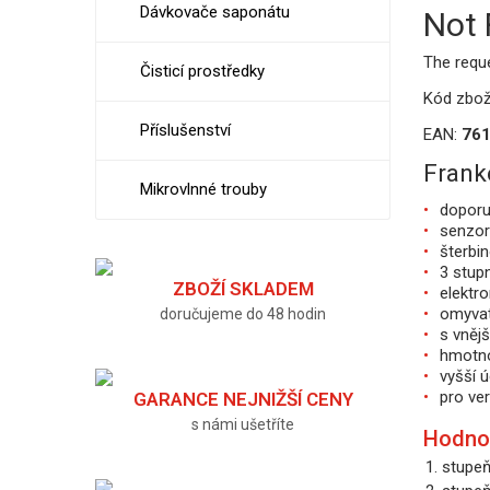
Dávkovače saponátu
Not
The requ
Čisticí prostředky
Kód zbož
Příslušenství
EAN:
76
Frank
Mikrovlnné trouby
doporu
senzor
šterbi
3 stup
ZBOŽÍ SKLADEM
elektro
omyvate
doručujeme do 48 hodin
s vnějš
hmotno
vyšší 
pro ve
GARANCE NEJNIŽŠÍ CENY
s námi ušetříte
Hodno
1. stupe