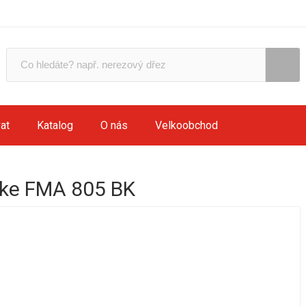
at
Katalog
O nás
Velkoobchod
ke FMA 805 BK