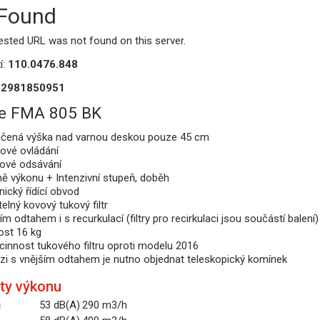
 Found
ested URL was not found on this server.
í:
110.0476.848
12981850951
e FMA 805 BK
čená výška nad varnou deskou pouze 45 cm
ové ovládání
nové odsávání
ně výkonu + Intenzivní stupeň, doběh
nický řídící obvod
lný kovový tukový filtr
ím odtahem i s recurkulací (filtry pro recirkulaci jsou součástí balení)
st 16 kg
úcinnost tukového filtru oproti modelu 2016
rzi s vnějším odtahem je nutno objednat teleskopický komínek
ty výkonu
ň
53 dB(A)
290 m3/h