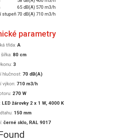
ň
58 dB(A)
400 m3/h
ň
65 dB(A)
570 m3/h
í stupeň
70 dB(A)
710 m3/h
nické parametry
ká třída:
A
šířka:
80 cm
ýkonu:
3
í hlučnost:
70 dB(A)
í výkon:
710 m3/h
toru:
270 W
:
LED žárovky 2 x 1 W, 4000 K
dtahu:
150 mm
í:
černé sklo, RAL 9017
 Found