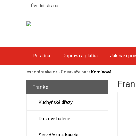
Úvodní strana
Poradna
Doprava a platba
Jak nakupov
eshopfranke.cz
›
Odsavače par
›
Komínové
Fran
Franke
Kuchyňské dřezy
Dřezové baterie
Sety dřezu a baterie