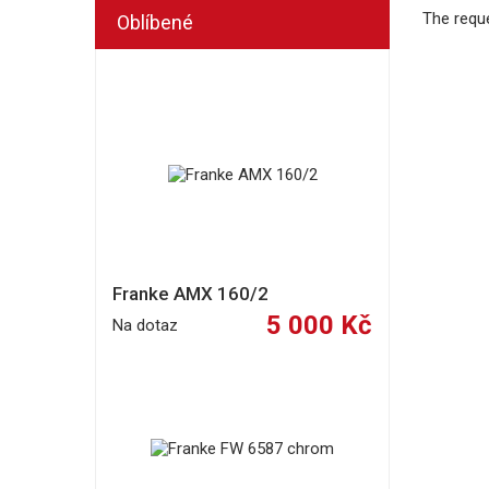
The requ
Oblíbené
Franke AMX 160/2
5 000 Kč
Na dotaz