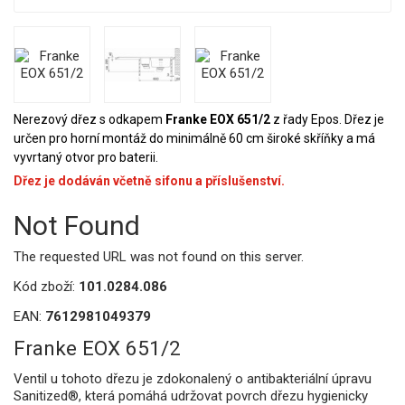
Nerezový dřez s odkapem
Franke EOX 651/2
z řady Epos. Dřez je
určen pro horní montáž do minimálně 60 cm široké skříňky a má
vyvrtaný otvor pro baterii.
Dřez je dodáván včetně sifonu a příslušenství.
Not Found
The requested URL was not found on this server.
Kód zboží:
101.0284.086
EAN:
7612981049379
Franke EOX 651/2
Ventil u tohoto dřezu je zdokonalený o antibakteriální úpravu
Sanitized®, která pomáhá udržovat povrch dřezu hygienicky