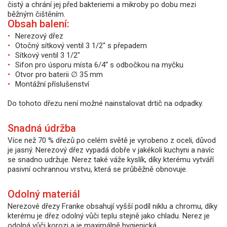
čistý a chrání jej před bakteriemi a mikroby po dobu mezi
běžným čištěním.
Obsah balení:
Nerezový dřez
Otočný sítkový ventil 3 1/2“ s přepadem
Sítkový ventil 3 1/2"
Sifon pro úsporu místa 6/4“ s odbočkou na myčku
Otvor pro baterii ∅ 35 mm
Montážní příslušenství
Do tohoto dřezu není možné nainstalovat drtič na odpadky.
Snadná údržba
Více než 70 % dřezů po celém světě je vyrobeno z oceli, důvod
je jasný. Nerezový dřez vypadá dobře v jakékoli kuchyni a navíc
se snadno udržuje. Nerez také váže kyslík, díky kterému vytváří
pasivní ochrannou vrstvu, která se průběžně obnovuje.
Odolný materiál
Nerezové dřezy Franke obsahují vyšší podíl niklu a chromu, díky
kterému je dřez odolný vůči teplu stejně jako chladu. Nerez je
odolná vůči korozi a je maximálně hygienická.