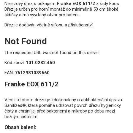
Nerezový dřez s odkapem
Franke EOX 611/2
z řady Epos.
Dřez je určen pro horní montáž do minimálně 50 cm široké
skříňky a má vyvrtaný otvor pro baterii.
Dřez je dodáván včetně sifonu a příslušenství.
Not Found
The requested URL was not found on this server.
Kód zboží:
101.0282.450
EAN:
7612981039660
Franke EOX 611/2
Ventil u tohoto dřezu je zdokonalený o antibakteriální úpravu
Sanitized®, která pomáhá udržovat povrch dřezu hygienicky
čistý a chrání jej před bakteriemi a mikroby po dobu mezi
běžným čištěním.
Obsah balení: