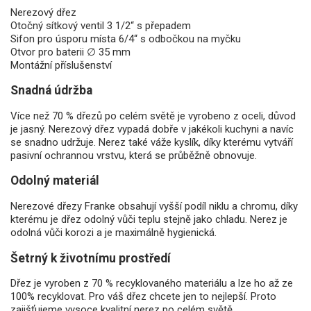
Nerezový dřez
Otočný sítkový ventil 3 1/2“ s přepadem
Sifon pro úsporu místa 6/4“ s odbočkou na myčku
Otvor pro baterii ∅ 35 mm
Montážní příslušenství
Snadná údržba
Více než 70 % dřezů po celém světě je vyrobeno z oceli, důvod
je jasný. Nerezový dřez vypadá dobře v jakékoli kuchyni a navíc
se snadno udržuje. Nerez také váže kyslík, díky kterému vytváří
pasivní ochrannou vrstvu, která se průběžně obnovuje.
Odolný materiál
Nerezové dřezy Franke obsahují vyšší podíl niklu a chromu, díky
kterému je dřez odolný vůči teplu stejně jako chladu. Nerez je
odolná vůči korozi a je maximálně hygienická.
Šetrný k životnímu prostředí
Dřez je vyroben z 70 % recyklovaného materiálu a lze ho až ze
100% recyklovat. Pro váš dřez chcete jen to nejlepší. Proto
zajišťujeme vysoce kvalitní nerez po celém světě.