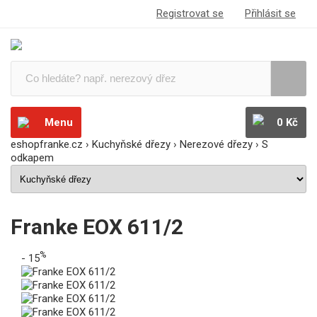
Registrovat se
Přihlásit se
Menu
0 Kč
eshopfranke.cz
›
Kuchyňské dřezy
›
Nerezové dřezy
›
S
odkapem
Franke EOX 611/2
%
- 15