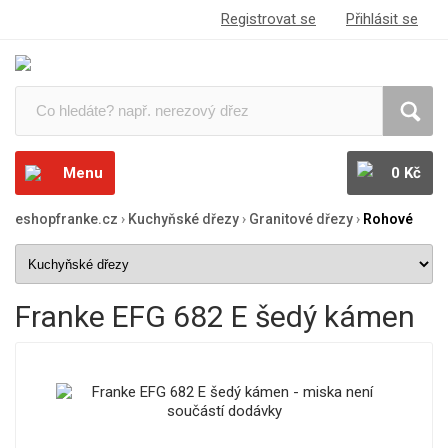
Registrovat se
Přihlásit se
Menu
0 Kč
eshopfranke.cz
›
Kuchyňské dřezy
›
Granitové dřezy
›
Rohové
Franke EFG 682 E šedý kámen