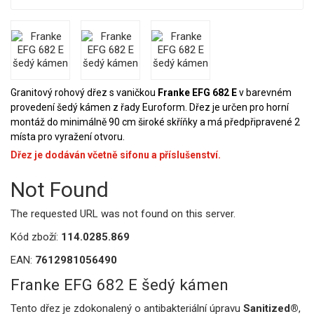
Granitový rohový dřez s vaničkou
Franke EFG 682 E
v barevném
provedení šedý kámen z řady Euroform. Dřez je určen pro horní
montáž do minimálně 90 cm široké skříňky a má předpřipravené 2
místa pro vyražení otvoru.
Dřez je dodáván včetně sifonu a příslušenství.
Not Found
The requested URL was not found on this server.
Kód zboží:
114.0285.869
EAN:
7612981056490
Franke EFG 682 E šedý kámen
Tento dřez je zdokonalený o antibakteriální úpravu
Sanitized®
,