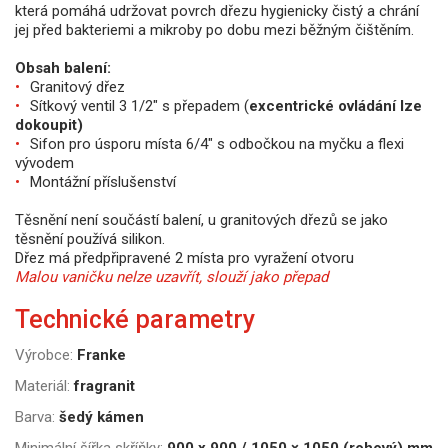
která pomáhá udržovat povrch dřezu hygienicky čistý a chrání
jej před bakteriemi a mikroby po dobu mezi běžným čištěním.
Obsah balení:
Granitový dřez
Sítkový ventil 3 1/2" s přepadem (
excentrické ovládání lze
dokoupit)
Sifon pro úsporu místa 6/4" s odbočkou na myčku a flexi
vývodem
Montážní příslušenství
Těsnění není součástí balení, u granitových dřezů se jako
těsnění používá silikon.
Dřez má předpřipravené 2 místa pro vyražení otvoru
Malou vaničku nelze uzavřít, slouží jako přepad
Technické parametry
Výrobce:
Franke
Materiál:
fragranit
Barva:
šedý kámen