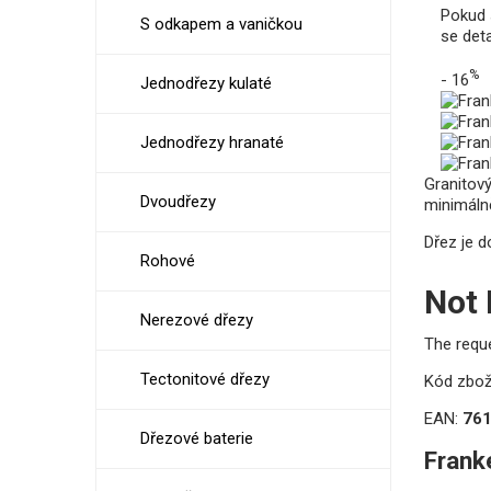
Pokud 
S odkapem a vaničkou
se det
%
- 16
Jednodřezy kulaté
Jednodřezy hranaté
Granitov
Dvoudřezy
minimálně
Dřez je d
Rohové
Not
Nerezové dřezy
The requ
Tectonitové dřezy
Kód zbož
EAN:
76
Dřezové baterie
Frank