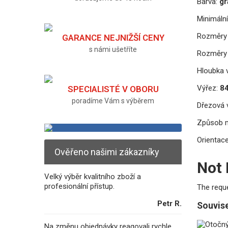
Barva:
gr
Minimální
Rozměry 
GARANCE NEJNIŽŠÍ CENY
s námi ušetříte
Rozměry 
Hloubka v
Výřez:
84
SPECIALISTÉ V OBORU
poradíme Vám s výběrem
Dřezová v
Způsob 
Orientace
Ověřeno našimi zákazníky
Not
Velký výběr kvalitního zboží a
profesionální přístup.
The requ
Petr R.
Souvise
Na změnu objednávky reagovali rychle.