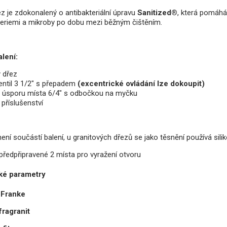
z je zdokonalený o antibakteriální úpravu
Sanitized®
, která pomáhá 
teriemi a mikroby po dobu mezi běžným čištěním.
lení:
ý dřez
entil 3 1/2" s přepadem
(excentrické ovládání lze dokoupit)
o úsporu místa 6/4" s odbočkou na myčku
příslušenství
ení součástí balení, u granitových dřezů se jako těsnění používá sili
předpřipravené 2 místa pro vyražení otvoru
ké parametry
Franke
fragranit