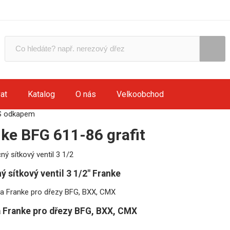
at
Katalog
O nás
Velkoobchod
S odkapem
ke BFG 611-86 grafit
ý sítkový ventil 3 1/2" Franke
 Franke pro dřezy BFG, BXX, CMX