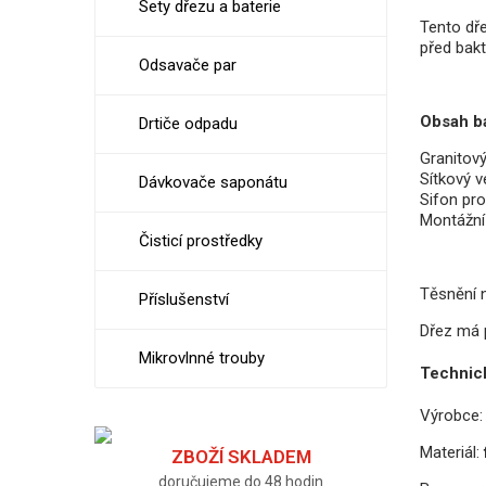
Sety dřezu a baterie
Tento dře
před bak
Odsavače par
Obsah ba
Drtiče odpadu
Granitov
Sítkový v
Dávkovače saponátu
Sifon pr
Montážní 
Čisticí prostředky
Těsnění n
Příslušenství
Dřez má 
Mikrovlnné trouby
Technic
Výrobce:
Materiál:
ZBOŽÍ SKLADEM
doručujeme do 48 hodin