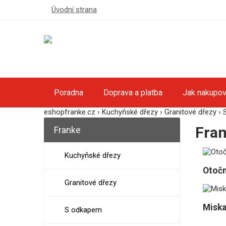
Úvodní strana
Poradna
Doprava a platba
Jak nakupov
eshopfranke.cz
›
Kuchyňské dřezy
›
Granitové dřezy
›
Fran
Franke
Kuchyňské dřezy
Otočn
Granitové dřezy
Miska
S odkapem